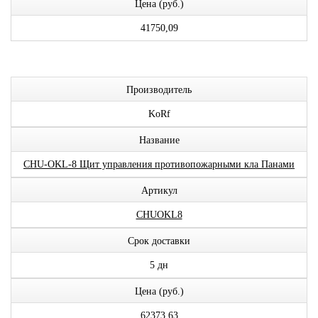
Цена (руб.)
41750,09
Производитель
KoRf
Название
CHU-OKL-8 Щит управления противопожарными кла Панами
Артикул
CHUOKL8
Срок доставки
5 дн
Цена (руб.)
62373,63