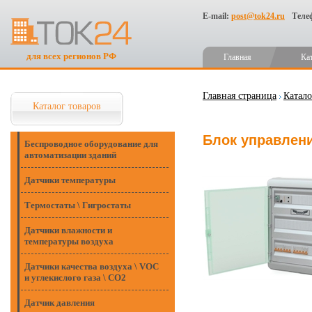
E-mail:
post@tok24.ru
Теле
для всех регионов РФ
Главная
Ка
Главная страница
Катало
Каталог товаров
Блок управлени
Беспроводное оборудование для
автоматизации зданий
Датчики температуры
Термостаты \ Гигростаты
Датчики влажности и
температуры воздуха
Датчики качества воздуха \ VOC
и углекислого газа \ CO2
Датчик давления