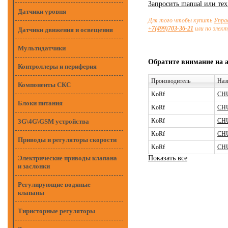
Запросить manual или те
Датчики уровня
Для того чтобы купить
Упра
+7(499)703-36-21
или по элек
Датчики движения и освещения
Мультидатчики
Обратите внимание на 
Контроллеры и периферия
Производитель
Наз
Компоненты СКС
KoRf
CHU
Блоки питания
KoRf
CHU
KoRf
CHU
3G\4G\GSM устройства
KoRf
CHU
Приводы и регуляторы скорости
KoRf
CHU
Электрические приводы клапана
Показать все
и заслонки
Регулирующие водяные
клапаны
Тиристорные регуляторы