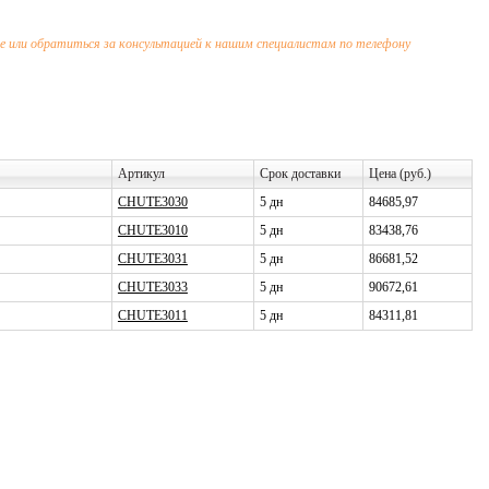
 или обратиться за консультацией к нашим специалистам по телефону
Артикул
Срок доставки
Цена (руб.)
CHUTE3030
5 дн
84685,97
CHUTE3010
5 дн
83438,76
CHUTE3031
5 дн
86681,52
CHUTE3033
5 дн
90672,61
CHUTE3011
5 дн
84311,81