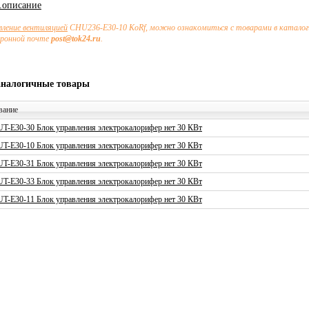
х.описание
вление вентиляцией
CHU236-E30-10 KoRf, можно ознакомиться с товарами в каталоге
тронной почте
post@tok24.ru
.
аналогичные товары
вание
T-E30-30 Блок управления электрокалорифер нет 30 КВт
T-E30-10 Блок управления электрокалорифер нет 30 КВт
T-E30-31 Блок управления электрокалорифер нет 30 КВт
T-E30-33 Блок управления электрокалорифер нет 30 КВт
T-E30-11 Блок управления электрокалорифер нет 30 КВт