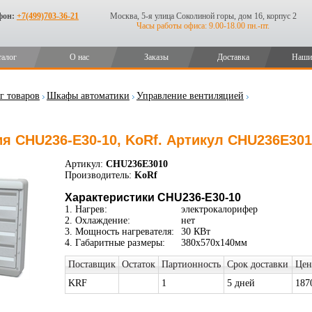
фон:
+7(499)703-36-21
Москва, 5-я улица Соколиной горы, дом 16, корпус 2
Часы работы офиса: 9.00-18.00 пн.-пт.
талог
О нас
Заказы
Доставка
Наши
г товаров
Шкафы автоматики
Управление вентиляцией
я CHU236-E30-10, KoRf. Артикул CHU236E301
Артикул:
CHU236E3010
Производитель:
KoRf
Характеристики CHU236-E30-10
1. Нагрев:
электрокалорифер
2. Охлаждение:
нет
3. Мощность нагревателя:
30 КВт
4. Габаритные размеры:
380х570х140мм
Поставщик
Остаток
Партионность
Срок доставки
Цен
KRF
1
5 дней
187