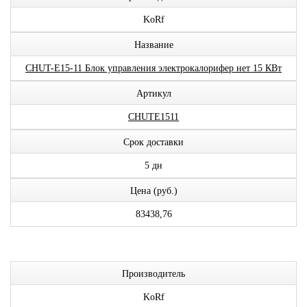
KoRf
Название
CHUT-E15-11 Блок управления электрокалорифер нет 15 КВт
Артикул
CHUTE1511
Срок доставки
5 дн
Цена (руб.)
83438,76
Производитель
KoRf