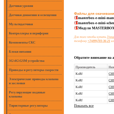
Датчики уровня
Файлы для скачиван
Датчики движения и освещения
masterbox-e-mini-man
masterbox-e-mini-sch
Мультидатчики
Модули MASTERBOX 
Контроллеры и периферия
Для того чтобы купить
Упра
телефону
+7(499)703-36-21
ил
Компоненты СКС
Блоки питания
Обратите внимание на 
3G\4G\GSM устройства
Производитель
Наз
Приводы и регуляторы скорости
KoRf
CHU
Электрические приводы клапана
KoRf
CHU
и заслонки
KoRf
CHU
Регулирующие водяные
KoRf
CHU
клапаны
KoRf
CHU
Тиристорные регуляторы
Показать все