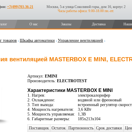
фон:
+7(499)703-36-21
Москва, 5-я улица Соколиной горы, дом 16, корпус 2
Часы работы офиса: 9.00-18.00 пн.-пт.
талог
О нас
Заказы
Доставка
Наши
г товаров
Шкафы автоматики
Управление вентиляцией
ия вентиляцией MASTERBOX E MINI, ELECTR
Артикул:
EMINI
Производитель:
ELECTROTEST
Характеристики MASTERBOX E MINI
1. Нагрев:
электрокалорифер
2. Охлаждение:
водяной или фреоновый
3. Тип выхода:
встроенный регулятор скорост
4. Мощность нагревателя:
3,6 КВт
5. Мощность управляемая:
1,3В
6. Габаритные размеры:
185х213х104
Поставщик
Остаток
Партионность
Срок доставки
Цен