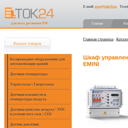
E-mail:
post@tok24.ru
Теле
для всех регионов РФ
Главная
Ка
Главная страница
Катало
Каталог товаров
Шкаф управлен
Беспроводное оборудование для
EMINI
автоматизации зданий
Датчики температуры
Термостаты \ Гигростаты
Датчики влажности и
температуры воздуха
Датчики качества воздуха \ VOC
и углекислого газа \ CO2
Датчик давления