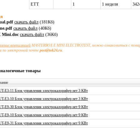
ETT
1
1 неделя
342
ия
ual.pdf
скачать файл
(181Кб)
eme.pdf
скачать файл
(40Кб)
Mini.doc
скачать файл
(36Кб)
вление вентиляцией
MASTERBOX E MINI ELECTROTEST, можно ознакомиться с товарам
и по электронной почте
post@tok24.ru
.
аналогичные товары
вание
T-E3-11 Блок управления электрокалорифер нет 3 КВт
T-E3-10 Блок управления электрокалорифер нет 3 КВт
T-E9-30 Блок управления электрокалорифер нет 9 КВт
T-E9-10 Блок управления электрокалорифер нет 9 КВт
T-E9-31 Блок управления электрокалорифер нет 9 КВт