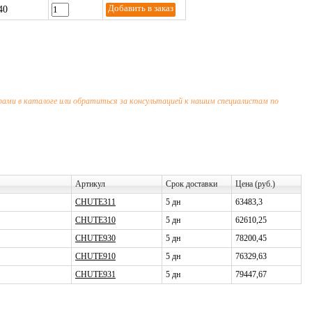
40
и в каталоге или обратиться за консультацией к нашим специалистам по
Артикул
Срок доставки
Цена (руб.)
CHUTE311
5 дн
63483,3
CHUTE310
5 дн
62610,25
CHUTE930
5 дн
78200,45
CHUTE910
5 дн
76329,63
CHUTE931
5 дн
79447,67