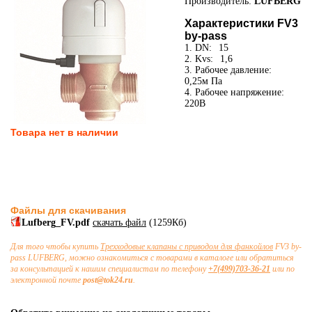
Производитель:
LUFBERG
Характеристики FV3
by-pass
1. DN:
15
2. Kvs:
1,6
3. Рабочее давление:
0,25м Па
4. Рабочее напряжение:
220В
Товара нет в наличии
Файлы для скачивания
Lufberg_FV.pdf
скачать файл
(1259Кб)
Для того чтобы купить
Трехходовые клапаны с приводом для фанкойлов
FV3 by-
pass LUFBERG, можно ознакомиться с товарами в каталоге или обратиться
за консультацией к нашим специалистам по телефону
+7(499)703-36-21
или по
электронной почте
post@tok24.ru
.