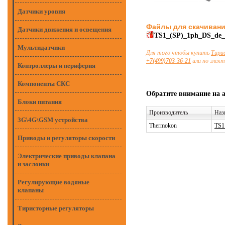
Датчики уровня
Файлы для скачиван
Датчики движения и освещения
TS1_(SP)_1ph_DS_de_
Мультидатчики
Для того чтобы купить
Тири
+7(499)703-36-21
или по элек
Контроллеры и периферия
Компоненты СКС
Обратите внимание на 
Блоки питания
Производитель
Наз
3G\4G\GSM устройства
Thermokon
TS1
Приводы и регуляторы скорости
Электрические приводы клапана
и заслонки
Регулирующие водяные
клапаны
Тиристорные регуляторы