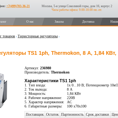
фон:
+7(499)703-36-21
Москва, 5-я улица Соколиной горы, дом 16, корпус 2
Часы работы офиса: 9.00-18.00 пн.-пт.
талог
О нас
Заказы
Доставка
Наши
г товаров
Тиристорные регуляторы
гуляторы TS1 1ph, Thermokon, 8 А, 1,84 КВт,
Артикул:
236980
Производитель:
Thermokon
Характеристики TS1 1ph
1. Тип входа:
1x 0...10 В; Потенциометр 10к
2. Ток выхода:
8 А
3. Мощность:
1,84 КВт
4. Рабочее напряжение:
220В
5. Характер напряжения:
AC
6. Габаритные размеры:
100 x70x100
Поставщик
Остаток
Партионность
Срок доставки
Цен