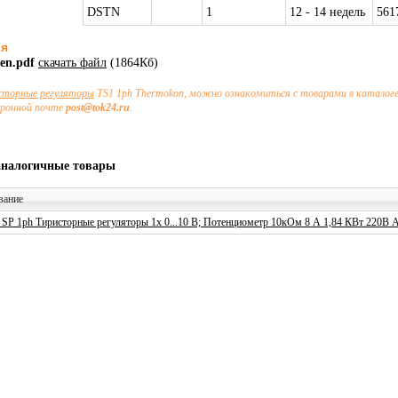
DSTN
1
12 - 14 недель
561
ия
en.pdf
скачать файл
(1864Кб)
сторные регуляторы
TS1 1ph Thermokon, можно ознакомиться с товарами в каталоге
тронной почте
post@tok24.ru
.
аналогичные товары
вание
 SP 1ph Тиристорные регуляторы 1x 0...10 В; Потенциометр 10кОм 8 А 1,84 КВт 220В 