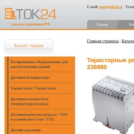
E-mail:
post@tok24.ru
Теле
для всех регионов РФ
Главная
Ка
Главная страница
Катало
Каталог товаров
Тиристорные ре
Беспроводное оборудование для
236980
автоматизации зданий
Датчики температуры
Термостаты \ Гигростаты
Датчики влажности и
температуры воздуха
Датчики качества воздуха \ VOC
и углекислого газа \ CO2
Датчик давления