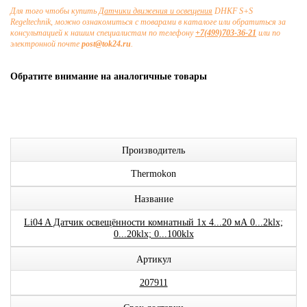
Для того чтобы купить
Датчики движения и освещения
DHKF S+S
Regeltechnik, можно ознакомиться с товарами в каталоге или обратиться за
консультацией к нашим специалистам по телефону
+7(499)703-36-21
или по
электронной почте
post@tok24.ru
.
Обратите внимание на аналогичные товары
Производитель
Thermokon
Название
Li04 A Датчик освещённости комнатный 1x 4...20 мА 0...2klx;
0...20klx; 0...100klx
Артикул
207911