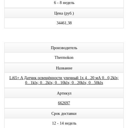
6 - 8 недель
Цена (руб.)
34461,38
Производитель
Thermokon
Название
Li65+ A Датчик освещённости уличный 1x 4...20 мА 0...0,2klx;
0...1klx; 0...2klx; 0...10klx; 0...20klx; 0...50klx
Артикул
662697
Срок доставки
12 - 14 недель