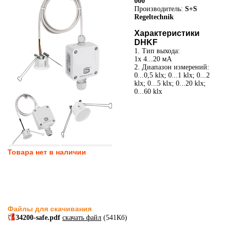
000
Производитель:
S+S
Regeltechnik
Характеристики
DHKF
1. Тип выхода:
1x 4...20 мА
2. Диапазон измерений:
0...0,5 klx; 0...1 klx; 0...2
klx; 0...5 klx; 0...20 klx;
0...60 klx
Товара нет в наличии
Файлы для скачивания
34200-safe.pdf
скачать файл
(541Кб)