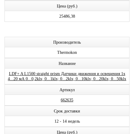
Цена (руб.)
25486,38
Производитель
Thermokon
Название
LDF+ A L1500 straight prism Датчики движения и освещения 1x
4...20 мА 0...0,2klx; 0...1klx; 0...2klx; 0...10klx; 0...20klx; 0...50klx
Артикул
662635
Срок доставки
12 - 14 недель
Цена (руб.)