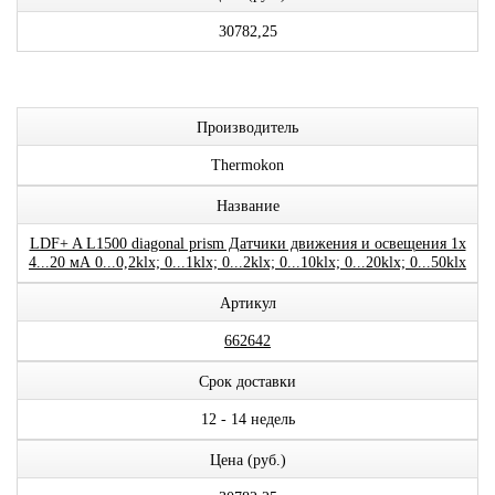
30782,25
Производитель
Thermokon
Название
LDF+ A L1500 diagonal prism Датчики движения и освещения 1x
4...20 мА 0...0,2klx; 0...1klx; 0...2klx; 0...10klx; 0...20klx; 0...50klx
Артикул
662642
Срок доставки
12 - 14 недель
Цена (руб.)