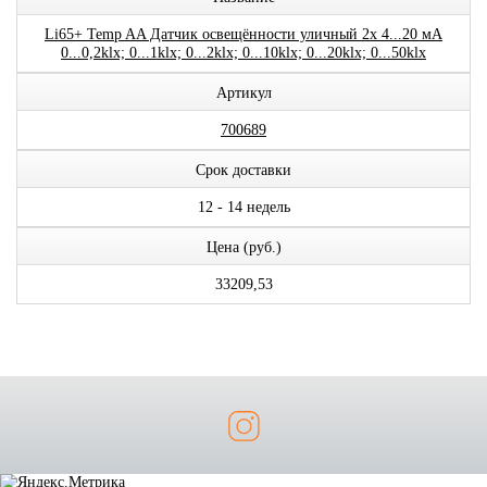
Li65+ Temp AA Датчик освещённости уличный 2x 4...20 мА
0...0,2klx; 0...1klx; 0...2klx; 0...10klx; 0...20klx; 0...50klx
Артикул
700689
Срок доставки
12 - 14 недель
Цена (руб.)
33209,53