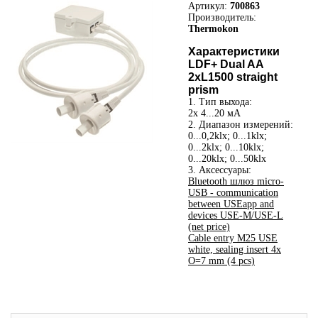
Артикул:
700863
Производитель:
Thermokon
Характеристики
LDF+ Dual AA
2xL1500 straight
prism
1. Тип выхода:
2x 4...20 мА
2. Диапазон измерений:
0...0,2klx; 0...1klx;
0...2klx; 0...10klx;
0...20klx; 0...50klx
3. Аксессуары:
Bluetooth шлюз micro-
USB - communication
between USEapp and
devices USE-M/USE-L
(net price)
Cable entry M25 USE
white, sealing insert 4x
O=7 mm (4 pcs)