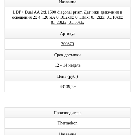
Название
LDF+ Dual AA 2xL1500 diagonal prism Датчики движения и
освещения 2x 4...20 мА 0...0,2klx; 0...1klx; 0...2klx; 0...10klx;
0...20klx; 0...50klx
Артикул
700870
Срок доставки
12 - 14 недель
Цена (руб.)
43139,29
Производитель
Thermokon
Название