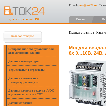
E-mail:
post@tok24.ru
Теле
для всех регионов РФ
Главная
Ка
Главная страница
Катало
Каталог товаров
Модули ввода-в
Беспроводное оборудование для
8x 0...10В, 24В
автоматизации зданий
Датчики температуры
Термостаты \ Гигростаты
Датчики влажности и
температуры воздуха
Датчики качества воздуха \ VOC
и углекислого газа \ CO2
Датчик давления