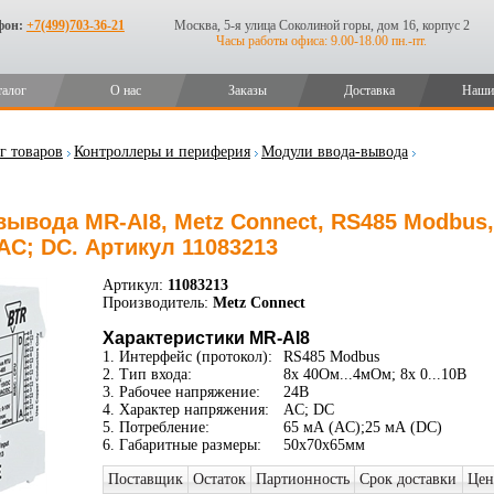
фон:
+7(499)703-36-21
Москва, 5-я улица Соколиной горы, дом 16, корпус 2
Часы работы офиса: 9.00-18.00 пн.-пт.
талог
О нас
Заказы
Доставка
Наши
г товаров
Контроллеры и периферия
Модули ввода-вывода
ывода MR-AI8, Metz Connect, RS485 Modbus,
, AC; DC. Артикул 11083213
Артикул:
11083213
Производитель:
Metz Connect
Характеристики MR-AI8
1. Интерфейс (протокол):
RS485 Modbus
2. Тип входа:
8x 40Ом...4мОм; 8x 0...10В
3. Рабочее напряжение:
24В
4. Характер напряжения:
AC; DC
5. Потребление:
65 мА (AC);25 мА (DC)
6. Габаритные размеры:
50x70x65мм
Поставщик
Остаток
Партионность
Срок доставки
Цен