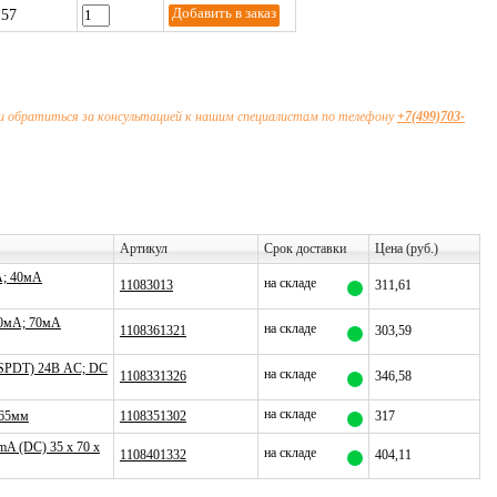
,57
ли обратиться за консультацией к нашим специалистам по телефону
+7(499)703-
Артикул
Срок доставки
Цена (руб.)
А; 40мА
на складе
11083013
311,61
00мА; 70мА
на складе
1108361321
303,59
(SPDT) 24В AC; DC
на складе
1108331326
346,58
на складе
x65мм
1108351302
317
A (DC) 35 x 70 x
на складе
1108401332
404,11