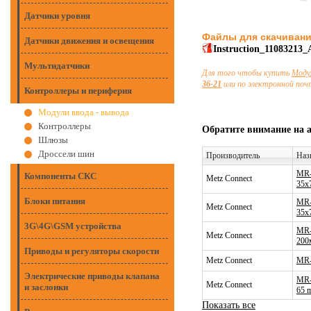
Датчики уровня
Файлы для скачиван
Датчики движения и освещения
Instruction_11083213
Мультидатчики
Для того чтобы купить
Моду
36-21
или по электронной по
Контроллеры и периферия
Модули ввода - вывода
Контроллеры
Обратите внимание на 
Шлюзы
Дроссели шин
Производитель
Наз
MR-
Компоненты СКС
Metz Connect
35x
Блоки питания
MR-
Metz Connect
35x
3G\4G\GSM устройства
MR-
Metz Connect
200
Приводы и регуляторы скорости
Metz Connect
MR-
Электрические приводы клапана
MR-
Metz Connect
и заслонки
65 
Показать все