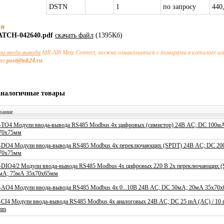
DSTN
1
по запросу
440
ия
_ATCH-042640.pdf
скачать файл
(1395Кб)
ли ввода-вывода
MR-AI8 Metz Connect, можно ознакомиться с товарами в каталоге и
чте
post@tok24.ru
.
аналогичные товары
вание
TO4 Модули ввода-вывода RS485 Modbus 4x цифровых (симистор) 24В AC; DC 100м
70x75мм
DO4 Модули ввода-вывода RS485 Modbus 4x переключающих (SPDT) 24В AC; DC 2
70x75мм
DIO4/2 Модули ввода-вывода RS485 Modbus 4x цифровых 220 В 2x переключающих 
мА; 75мА 35x70x65мм
AO4 Модули ввода-вывода RS485 Modbus 4x 0...10В 24В AC; DC 50мА; 20мА 35x70
CI4 Модули ввода-вывода RS485 Modbus 4x аналоговых 24В AC; DC 25 mA (AC) / 10 m
mm