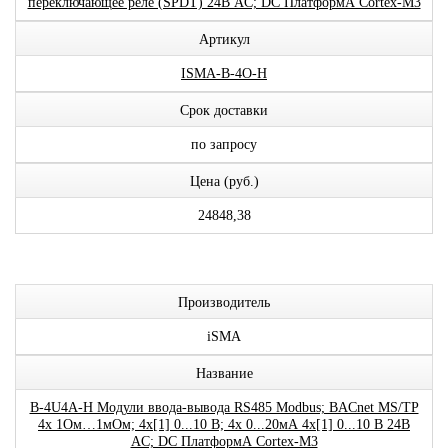
переключающее реле (SPDT) 24В AC; DC ПлатформА Cortex-M3
Артикул
ISMA-B-4O-H
Срок доставки
по запросу
Цена (руб.)
24848,38
Производитель
iSMA
Название
B-4U4A-H Модули ввода-вывода RS485 Modbus; BACnet MS/TP
4x 1Ом…1мОм; 4x[1] 0...10 В; 4x 0...20мА 4x[1] 0...10 В 24В
AC; DC ПлатформА Cortex-M3