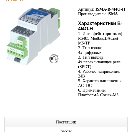
Артикул:
ISMA-B-4I4O-H
Производитель:
iSMA
Характеристики B-
4I4O-H
1. Интерфейс (протокол):
RS485 Modbus;BACnet
MS/TP
2. Тип входа:
4x цифровых
3. Тип выхода:
4x переключающее реле
(SPDT)
4. Рабочее напряжение:
24В
5. Характер напряжения:
AC; DC
6. Примечание:
ПлатформА Cortex-M3
Поставщик