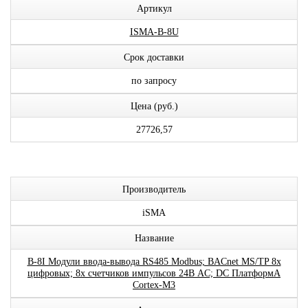
Артикул
ISMA-B-8U
Срок доставки
по запросу
Цена (руб.)
27726,57
Производитель
iSMA
Название
B-8I Модули ввода-вывода RS485 Modbus; BACnet MS/TP 8x
цифровых; 8x счетчиков импульсов 24В AC; DC ПлатформА
Cortex-M3