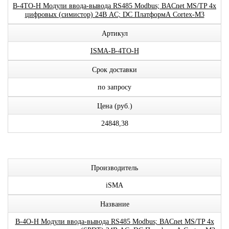
B-4TO-H Модули ввода-вывода RS485 Modbus; BACnet MS/TP 4x
цифровых (симистор) 24В AC; DC ПлатформА Cortex-M3
Артикул
ISMA-B-4TO-H
Срок доставки
по запросу
Цена (руб.)
24848,38
Производитель
iSMA
Название
B-4O-H Модули ввода-вывода RS485 Modbus; BACnet MS/TP 4x