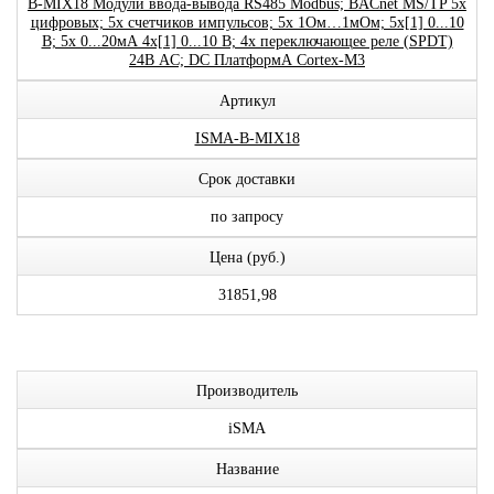
B-MIX18 Модули ввода-вывода RS485 Modbus; BACnet MS/TP 5x
цифровых; 5x счетчиков импульсов; 5x 1Ом…1мОм; 5x[1] 0...10
В; 5x 0...20мА 4x[1] 0...10 В; 4x переключающее реле (SPDT)
24В AC; DC ПлатформА Cortex-M3
Артикул
ISMA-B-MIX18
Срок доставки
по запросу
Цена (руб.)
31851,98
Производитель
iSMA
Название