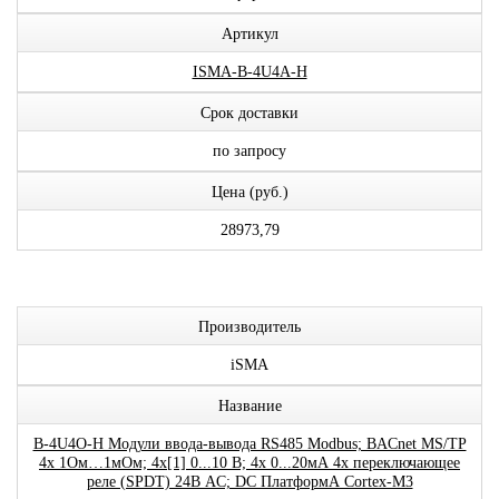
Артикул
ISMA-B-4U4A-H
Срок доставки
по запросу
Цена (руб.)
28973,79
Производитель
iSMA
Название
B-4U4O-H Модули ввода-вывода RS485 Modbus; BACnet MS/TP
4x 1Ом…1мОм; 4x[1] 0...10 В; 4x 0...20мА 4x переключающее
реле (SPDT) 24В AC; DC ПлатформА Cortex-M3