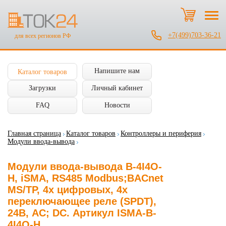
+7(499)703-36-21
для всех регионов РФ
Напишите нам
Каталог товаров
Загрузки
Личный кабинет
FAQ
Новости
Главная страница
Каталог товаров
Контроллеры и периферия
Модули ввода-вывода
Модули ввода-вывода B-4I4O-
H, iSMA, RS485 Modbus;BACnet
MS/TP, 4x цифровых, 4x
переключающее реле (SPDT),
24В, AC; DC. Артикул ISMA-B-
4I4O-H