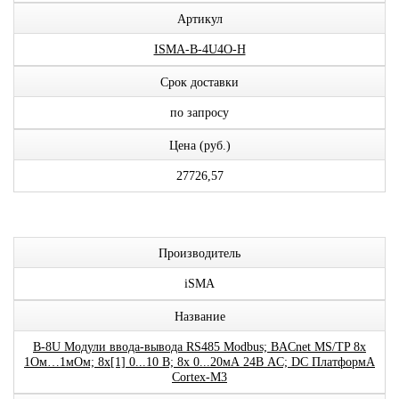
Артикул
ISMA-B-4U4O-H
Срок доставки
по запросу
Цена (руб.)
27726,57
Производитель
iSMA
Название
B-8U Модули ввода-вывода RS485 Modbus; BACnet MS/TP 8x
1Ом…1мОм; 8x[1] 0...10 В; 8x 0...20мА 24В AC; DC ПлатформА
Cortex-M3