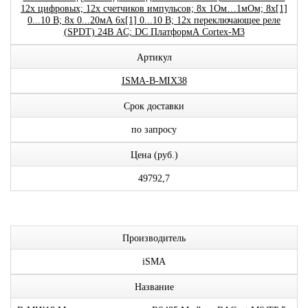
12x цифровых; 12x счетчиков импульсов; 8x 1Ом…1мОм; 8x[1]
0...10 В; 8x 0...20мА 6x[1] 0...10 В; 12x переключающее реле
(SPDT) 24В AC; DC ПлатформА Cortex-M3
Артикул
ISMA-B-MIX38
Срок доставки
по запросу
Цена (руб.)
49792,7
Производитель
iSMA
Название