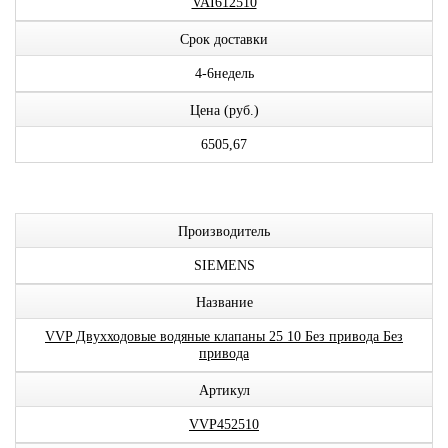
VAI612510
Срок доставки
4-6недель
Цена (руб.)
6505,67
Производитель
SIEMENS
Название
VVP Двухходовые водяные клапаны 25 10 Без привода Без
привода
Артикул
VVP452510