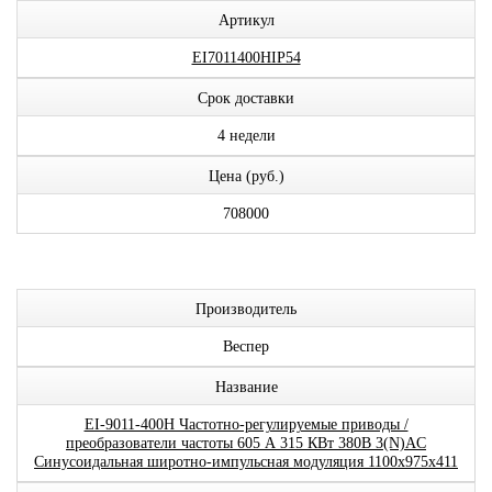
Артикул
EI7011400HIP54
Срок доставки
4 недели
Цена (руб.)
708000
Производитель
Веспер
Название
EI-9011-400H Частотно-регулируемые приводы /
преобразователи частоты 605 А 315 КВт 380В 3(N)AC
Синусоидальная широтно-импульсная модуляция 1100x975x411