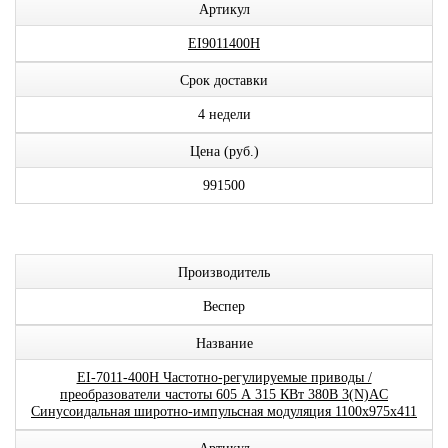
Артикул
EI9011400H
Срок доставки
4 недели
Цена (руб.)
991500
Производитель
Веспер
Название
EI-7011-400H Частотно-регулируемые приводы /
преобразователи частоты 605 А 315 КВт 380В 3(N)AC
Синусоидальная широтно-импульсная модуляция 1100x975x411