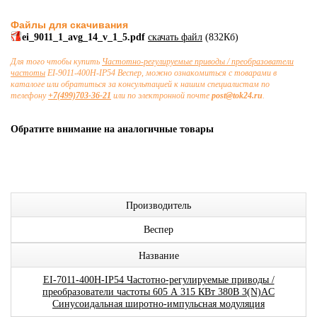
Файлы для скачивания
ei_9011_1_avg_14_v_1_5.pdf
скачать файл
(832Кб)
Для того чтобы купить
Частотно-регулируемые приводы / преобразователи
частоты
EI-9011-400H-IP54 Веспер, можно ознакомиться с товарами в
каталоге или обратиться за консультацией к нашим специалистам по
телефону
+7(499)703-36-21
или по электронной почте
post@tok24.ru
.
Обратите внимание на аналогичные товары
Производитель
Веспер
Название
EI-7011-400H-IP54 Частотно-регулируемые приводы /
преобразователи частоты 605 А 315 КВт 380В 3(N)AC
Синусоидальная широтно-импульсная модуляция