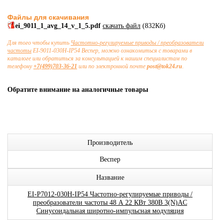
Файлы для скачивания
ei_9011_1_avg_14_v_1_5.pdf
скачать файл
(832Кб)
Для того чтобы купить
Частотно-регулируемые приводы / преобразователи
частоты
EI-9011-030H-IP54 Веспер, можно ознакомиться с товарами в
каталоге или обратиться за консультацией к нашим специалистам по
телефону
+7(499)703-36-21
или по электронной почте
post@tok24.ru
.
Обратите внимание на аналогичные товары
Производитель
Веспер
Название
EI-P7012-030H-IP54 Частотно-регулируемые приводы /
преобразователи частоты 48 А 22 КВт 380В 3(N)AC
Синусоидальная широтно-импульсная модуляция