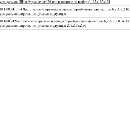
усоидальная ШИм (управление U/f или векторное по выбору) 137x185x161
9011-003H-IP54 Частотно-регулируемые приводы / преобразователи частоты 6,2 А 2,2 
усоидальная широтно-импульсная модуляция
9011-003H Частотно-регулируемые приводы / преобразователи частоты 6,2 А 2,2 КВт 3
усоидальная широтно-импульсная модуляция 278x138x180