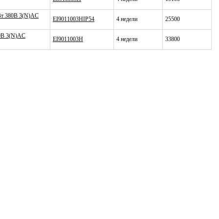
КВт 380В 3(N)AC
EI9011003HIP54
4 недели
25500
80В 3(N)AC
EI9011003H
4 недели
33800