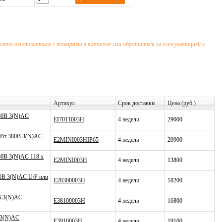
можно ознакомиться с товарами в каталоге или обратиться за консультацией к
Артикул
Срок доставки
Цена (руб.)
380В 3(N)AC
EI7011003H
4 недели
29000
 КВт 380В 3(N)AC
E2MINI003HIP65
4 недели
20900
80В 3(N)AC 118 х
E2MINI003H
4 недели
13800
80В 3(N)AC U/F или
E28300003H
4 недели
18200
0В 3(N)AC
E38100003H
4 недели
16800
 3(N)AC
E3910003H
4 недели
19100