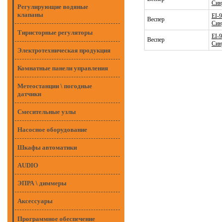
Син
Регулирующие водяные
клапаны
EI-
Веспер
Син
Тиристорные регуляторы
EI-
Веспер
Син
Электротехническая продукция
Комнатные панели управления
Метеостанции \ погодные
датчики
Смесительные узлы
Насосное оборудование
Шкафы автоматики
AUDIO
ЭПРА \ диммеры
Аксессуары
Программное обеспечение