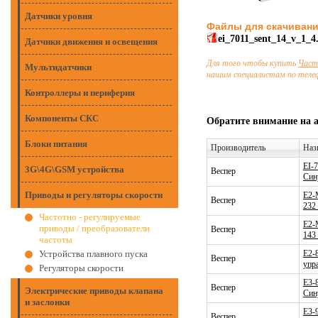
Датчики уровня
Файлы для скачиван
ei_7011_sent_14_v_1_4
Датчики движения и освещения
Для того чтобы купить
Част
Мультидатчики
нашим специалистам по тел
Контроллеры и периферия
Компоненты СКС
Обратите внимание на 
Блоки питания
Производитель
Наз
EI-
3G\4G\GSM устройства
Веспер
Син
Приводы и регуляторы скорости
E2-
Веспер
232 
Частотно - регулируемые
E2-
приводы / преобразователи
Веспер
143
частоты
Устройства плавного пуска
E2-
Веспер
упр
Регуляторы скорости
E3-
Веспер
Электрические приводы клапана
Син
и заслонки
E3-
Веспер