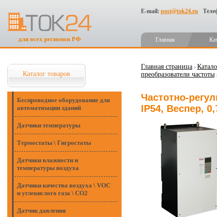
E-mail:
post@tok24.ru
Теле
для всех регионов РФ
Главная
Ка
Главная страница
Катало
Каталог товаров
преобразователи частоты
Частотно-регул
Беспроводное оборудование для
IP54, Веспер, 0
автоматизации зданий
Датчики температуры
Термостаты \ Гигростаты
Датчики влажности и
температуры воздуха
Датчики качества воздуха \ VOC
и углекислого газа \ CO2
Датчик давления