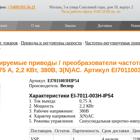
фон:
+7(499)703-36-21
Москва, 5-я улица Соколиной горы, дом 16, корпус 2
Часы работы офиса: 9.00-18.00 пн.-пт.
талог
О нас
Заказы
Доставка
Наши
г товаров
Приводы и регуляторы скорости
Частотно-регулируемые прив
ируемые приводы / преобразователи частоты
,75 А, 2,2 КВт, 380В, 3(N)AC. Артикул EI701100
Артикул:
EI7011003HIP54
Производитель:
Веспер
Характеристики EI-7011-003H-IP54
1. Ток выхода:
0,75 А
2. Мощность:
2,2 КВт
3. Рабочее напряжение:
380В
4. Характер напряжения:
3(N)AC
5. Режимы управления:
Синусоидальная широтно-импу
Поставщик
Остаток
Партионность
Срок доставки
Цен
VSP
1
4 недели
218