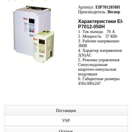
Артикул:
EIP7012050H
Производитель:
Веспер
Характеристики EI-
P7012-050H
1. Ток выхода:
76 А
2. Мощность:
37 КВт
3. Рабочее напряжение:
380В
4. Характер напряжения:
3(N)AC
5. Режимы управления:
Синусоидальная
широтно-импульсная
модуляция
6. Габаритные размеры:
450x300x247
Поставщик
VSP
Остаток