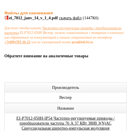
Файлы для скачивания
ei_7012_janv_14_v_1_4.pdf
скачать файл
(1447Кб)
Для того чтобы купить
Частотно-регулируемые приводы / преобразователи
частоты
EI-P7012-050H Веспер, можно ознакомиться с товарами в каталоге
или обратиться за консультацией к нашим специалистам по телефону
+7(499)703-36-21
или по электронной почте
post@tok24.ru
.
Обратите внимание на аналогичные товары
Производитель
Веспер
Название
EI-P7012-050H-IP54 Частотно-регулируемые приводы /
преобразователи частоты 76 А 37 КВт 380В 3(N)AC
Синусоидальная широтно-импульсная модуляция