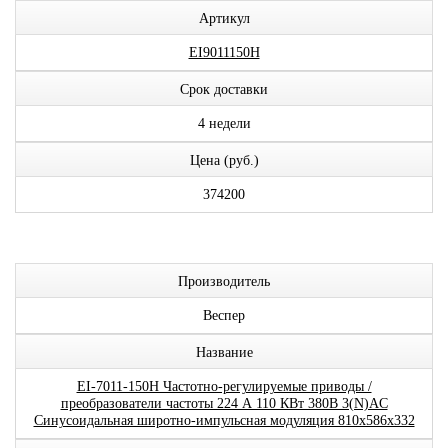
Артикул
EI9011150H
Срок доставки
4 недели
Цена (руб.)
374200
Производитель
Веспер
Название
EI-7011-150H Частотно-регулируемые приводы /
преобразователи частоты 224 А 110 КВт 380В 3(N)AC
Синусоидальная широтно-импульсная модуляция 810x586x332