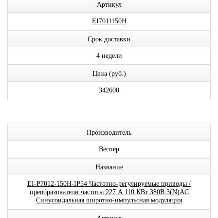
Артикул
EI7011150H
Срок доставки
4 недели
Цена (руб.)
342600
Производитель
Веспер
Название
EI-P7012-150H-IP54 Частотно-регулируемые приводы /
преобразователи частоты 227 А 110 КВт 380В 3(N)AC
Синусоидальная широтно-импульсная модуляция