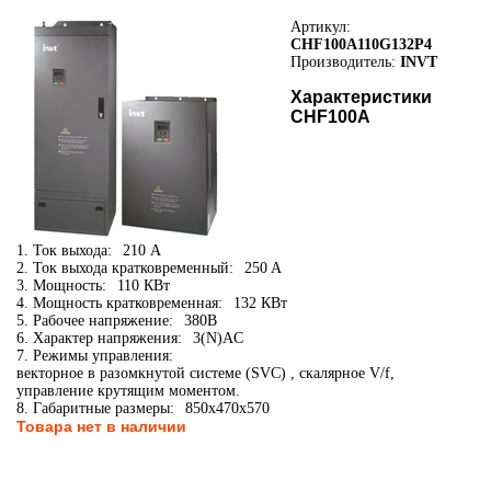
Артикул:
CHF100A110G132P4
Производитель:
INVT
Характеристики
CHF100A
1. Ток выхода:
210 А
2. Ток выхода кратковременный:
250 A
3. Мощность:
110 КВт
4. Мощность кратковременная:
132 КВт
5. Рабочее напряжение:
380В
6. Характер напряжения:
3(N)AC
7. Режимы управления:
векторное в разомкнутой системе (SVC) , скалярное V/f,
управление крутящим моментом.
8. Габаритные размеры:
850x470x570
Товара нет в наличии