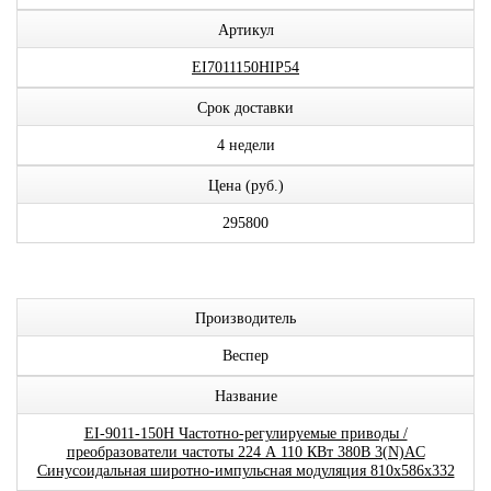
Артикул
EI7011150HIP54
Срок доставки
4 недели
Цена (руб.)
295800
Производитель
Веспер
Название
EI-9011-150H Частотно-регулируемые приводы /
преобразователи частоты 224 А 110 КВт 380В 3(N)AC
Синусоидальная широтно-импульсная модуляция 810x586x332