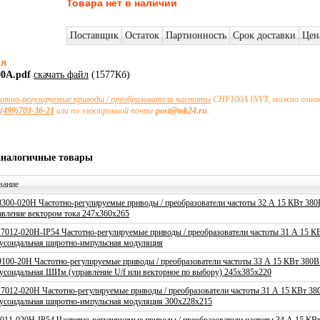
Товара нет в наличии
Поставщик
Остаток
Партионность
Срок доставки
Цен
ия
0A.pdf
скачать файл
(1577Кб)
отно-регулируемые приводы / преобразователи частоты
CHF100A INVT, можно ознако
(499)703-36-21
или по электронной почте
post@tok24.ru
.
аналогичные товары
вание
8300-020H Частотно-регулируемые приводы / преобразователи частоты 32 А 15 КВт 38
авление вектором тока 247x360x265
P7012-020H-IP54 Частотно-регулируемые приводы / преобразователи частоты 31 А 15 
усоидальная широтно-импульсная модуляция
9100-20H Частотно-регулируемые приводы / преобразователи частоты 33 А 15 КВт 380
усоидальная ШИм (управление U/f или векторное по выбору) 245x385x220
P7012-020H Частотно-регулируемые приводы / преобразователи частоты 31 А 15 КВт 3
усоидальная широтно-импульсная модуляция 300x228x215