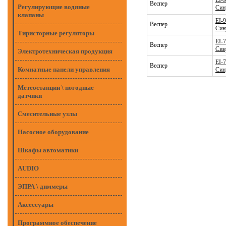
EI-
Веспер
Регулирующие водяные
Син
клапаны
EI-
Веспер
Син
Тиристорные регуляторы
EI-
Веспер
Син
Электротехническая продукция
EI-
Веспер
Комнатные панели управления
Син
Метеостанции \ погодные
датчики
Смесительные узлы
Насосное оборудование
Шкафы автоматики
AUDIO
ЭПРА \ диммеры
Аксессуары
Программное обеспечение