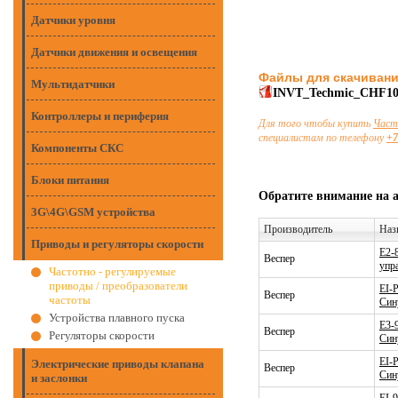
Датчики уровня
Датчики движения и освещения
Файлы для скачиван
Мультидатчики
INVT_Techmic_CHF10
Контроллеры и периферия
Для того чтобы купить
Част
специалистам по телефону
+7
Компоненты СКС
Блоки питания
Обратите внимание на 
3G\4G\GSM устройства
Производитель
Наз
Приводы и регуляторы скорости
E2-
Веспер
упр
Частотно - регулируемые
приводы / преобразователи
EI-
Веспер
частоты
Син
Устройства плавного пуска
E3-
Веспер
Регуляторы скорости
Син
EI-
Электрические приводы клапана
Веспер
Син
и заслонки