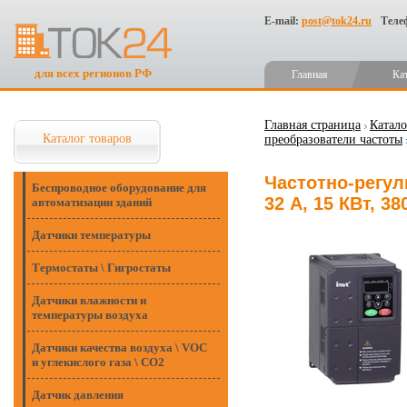
E-mail:
post@tok24.ru
Теле
для всех регионов РФ
Главная
Ка
Главная страница
Катало
Каталог товаров
преобразователи частоты
Частотно-регул
Беспроводное оборудование для
32 А, 15 КВт, 
автоматизации зданий
Датчики температуры
Термостаты \ Гигростаты
Датчики влажности и
температуры воздуха
Датчики качества воздуха \ VOC
и углекислого газа \ CO2
Датчик давления