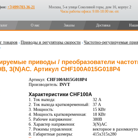
фон:
+7(499)703-36-21
Москва, 5-я улица Соколиной горы, дом 16, корпус 2
Часы работы офиса: 9.00-18.00 пн.-пт.
талог
О нас
Заказы
Доставка
Наши
г товаров
Приводы и регуляторы скорости
Частотно-регулируемые прив
ируемые приводы / преобразователи частот
380В, 3(N)AC. Артикул CHF100A015G018P4
Артикул:
CHF100A015G018P4
Производитель:
INVT
Характеристики CHF100A
1. Ток выхода:
32 А
2. Ток выхода кратковременный:
37 A
3. Мощность:
15 КВт
4. Мощность кратковременная:
18 КВт
5. Рабочее напряжение:
380В
6. Характер напряжения:
3(N)AC
7. Режимы управления:
векторное в разомкнуто
8. Габаритные размеры:
415x315x280