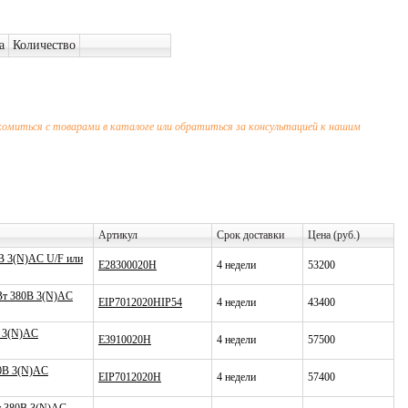
а
Количество
миться с товарами в каталоге или обратиться за консультацией к нашим
Артикул
Срок доставки
Цена (руб.)
0В 3(N)AC U/F или
E28300020H
4 недели
53200
КВт 380В 3(N)AC
EIP7012020HIP54
4 недели
43400
В 3(N)AC
E3910020H
4 недели
57500
80В 3(N)AC
EIP7012020H
4 недели
57400