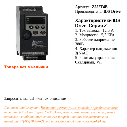
Артикул:
Z552T4B
Производитель:
IDS Drive
Характеристики IDS
Drive. Серия Z
1. Ток выхода:
12,5 А
2. Мощность:
5,5 КВт
3. Рабочее напряжение:
380В
4. Характер напряжения:
3(N)AC
5. Режимы управления:
Скалярный, V/F
Товара нет в наличии
Запросить manual или тех.описание
Для того чтобы купить
Частотно-регулируемые приводы / преобразователи
частоты
IDS Drive. Серия Z IDS Drive, можно ознакомиться с товарами в
каталоге или обратиться за консультацией к нашим специалистам по
телефону
+7(499)703-36-21
или по электронной почте
post@tok24.ru
.