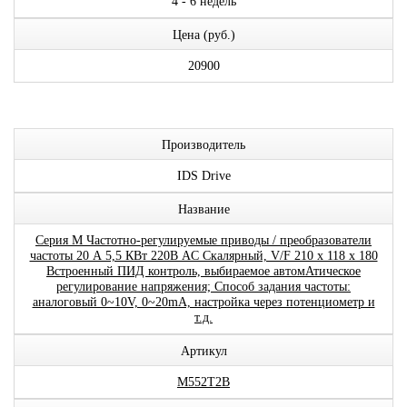
4 - 6 недель
Цена (руб.)
20900
Производитель
IDS Drive
Название
Серия M Частотно-регулируемые приводы / преобразователи
частоты 20 А 5,5 КВт 220В AC Скалярный, V/F 210 x 118 x 180
Встроенный ПИД контроль, выбираемое автомАтическое
регулирование напряжения; Способ задания частоты:
аналоговый 0~10V, 0~20mA, настройка через потенциометр и
т.д.
Артикул
M552T2B