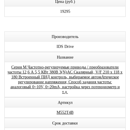
Цена (руб.)
19295
Производитель
IDS Drive
Название
Серия M Частотно-регулируемые приводы / преобразователи
частоты 12,6 А 5,5 КВт 380В 3(N)AC Скалярный, V/F 210 x 118 x
180 Встроенный ПИД контроль, выбираемое автомАтическое
регулирование напряжения; Способ задания частоты:
аналоговый 0~10V, 0~20mA, настройка через потенциометр и
т.д.
Артикул
M552T4B
Срок доставки