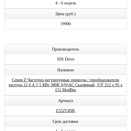
4 - 6 недель
Цена (руб.)
19900
Производитель
IDS Drive
Название
Серия Z Частотно-регулируемые приводы / преобразователи
частоты 12,6 А 5,5 КВт 380В 3(N)AC Скалярный, V/F 212 x 95 x
151 ModBus
Артикул
Z552T4NK
Срок доставки