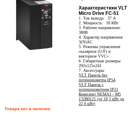
Характеристики VLT
Micro Drive FC-51
1. Ток выхода:
37 А
2. Мощность:
18 КВт
3. Рабочее напряжение:
380В
4. Характер напряжения:
3(N)AC
5. Режимы управления:
скалярное (U/F) и
векторное VVC+
6. Габаритные размеры:
292x125x241
7. Аксессуары:
VLT Панель без
потенциометра IP54,
VLT Панель с
потенциометром IP21
Комплект NEMA1 - M5
132B0121 (от 18,5 кВт до
22,0 кВт)
Товара нет в наличии