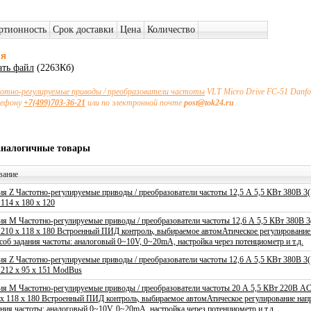
ртионность
Срок доставки
Цена
Количество
ия
ать файл
(2263Кб)
отно-регулируемые приводы / преобразователи частоты
VLT Micro Drive FC-51 Danf
лефону
+7(499)703-36-21
или по электронной почте
post@tok24.ru
.
аналогичные товары
вание
ия Z Частотно-регулируемые приводы / преобразователи частоты 12,5 А 5,5 КВт 380В 
114 x 180 x 120
ия M Частотно-регулируемые приводы / преобразователи частоты 12,6 А 5,5 КВт 380В
 210 x 118 x 180 Встроенный ПИД контроль, выбираемое автомАтическое регулирование
соб задания частоты: аналоговый 0~10V, 0~20mA, настройка через потенциометр и т.д.
ия Z Частотно-регулируемые приводы / преобразователи частоты 12,6 А 5,5 КВт 380В 
 212 x 95 x 151 ModBus
ия M Частотно-регулируемые приводы / преобразователи частоты 20 А 5,5 КВт 220В A
 x 118 x 180 Встроенный ПИД контроль, выбираемое автомАтическое регулирование нап
ания частоты: аналоговый 0~10V, 0~20mA, настройка через потенциометр и т.д.