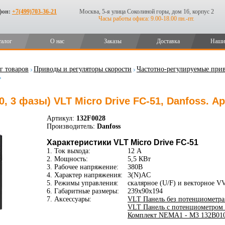
фон:
+7(499)703-36-21
Москва, 5-я улица Соколиной горы, дом 16, корпус 2
Часы работы офиса: 9.00-18.00 пн.-пт.
талог
О нас
Заказы
Доставка
Наши
г товаров
Приводы и регуляторы скорости
Частотно-регулируемые прив
480, 3 фазы) VLT Micro Drive FC-51, Danfoss. 
Артикул:
132F0028
Производитель:
Danfoss
Характеристики VLT Micro Drive FC-51
1. Ток выхода:
12 А
2. Мощность:
5,5 КВт
3. Рабочее напряжение:
380В
4. Характер напряжения:
3(N)AC
5. Режимы управления:
скалярное (U/F) и векторное V
6. Габаритные размеры:
239x90x194
7. Аксессуары:
VLT Панель без потенциометра
VLT Панель с потенциометром 
Комплект NEMA1 - M3 132B0105 