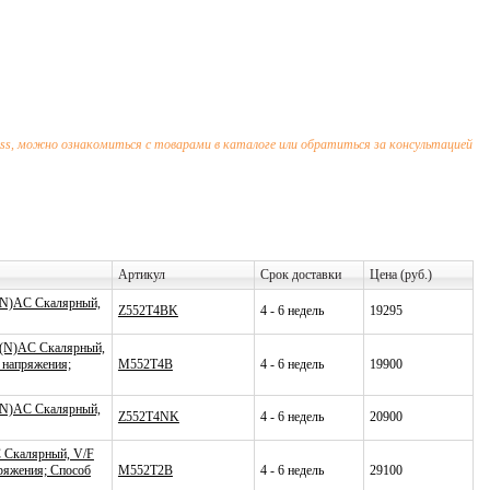
oss, можно ознакомиться с товарами в каталоге или обратиться за консультацией
Артикул
Срок доставки
Цена (руб.)
3(N)AC Скалярный,
Z552T4BK
4 - 6 недель
19295
 3(N)AC Скалярный,
 напряжения;
M552T4B
4 - 6 недель
19900
3(N)AC Скалярный,
Z552T4NK
4 - 6 недель
20900
C Скалярный, V/F
ряжения; Способ
M552T2B
4 - 6 недель
29100