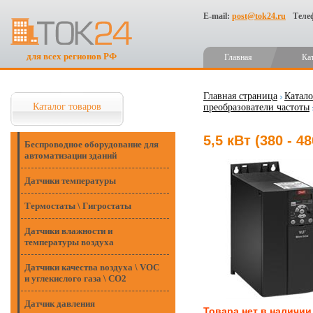
E-mail:
post@tok24.ru
Теле
для всех регионов РФ
Главная
Ка
Главная страница
Катало
Каталог товаров
преобразователи частоты
5,5 кВт (380 - 
Беспроводное оборудование для
автоматизации зданий
Датчики температуры
Термостаты \ Гигростаты
Датчики влажности и
температуры воздуха
Датчики качества воздуха \ VOC
и углекислого газа \ CO2
Датчик давления
Товара нет в наличии