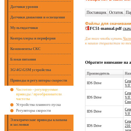
Датчики уровня
Поставщик
Остаток
Па
Датчики движения и освещения
Файлы для скачиван
Мультидатчики
FC51-manual.pdf
скач
Контроллеры и периферия
Для того чтобы купить
Част
к нашим специалистам по те
Компоненты СКС
Блоки питания
Обратите внимание на 
3G\4G\GSM устройства
Производитель
Наз
Приводы и регуляторы скорости
Сер
IDS Drive
V/F 
Частотно - регулируемые
Сер
приводы / преобразователи
IDS Drive
V/F
частоты
Спо
Устройства плавного пуска
Сер
Регуляторы скорости
IDS Drive
V/F
Электрические приводы клапана
Сер
и заслонки
IDS Drive
210
зад