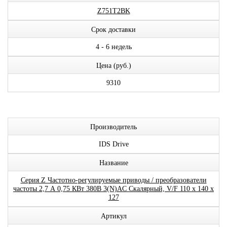
Z751T2BK
Срок доставки
4 - 6 недель
Цена (руб.)
9310
Производитель
IDS Drive
Название
Серия Z Частотно-регулируемые приводы / преобразователи
частоты 2,7 А 0,75 КВт 380В 3(N)AC Скалярный, V/F 110 x 140 x
127
Артикул