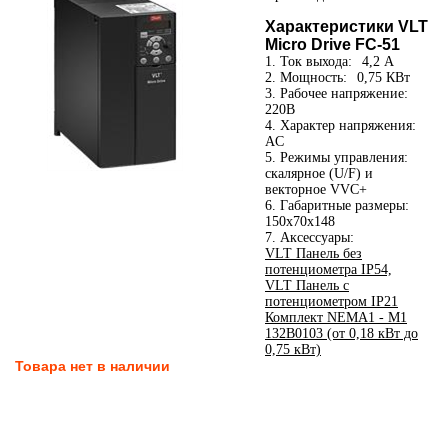
Характеристики VLT
Micro Drive FC-51
1. Ток выхода:
4,2 А
2. Мощность:
0,75 КВт
3. Рабочее напряжение:
220В
4. Характер напряжения:
AC
5. Режимы управления:
скалярное (U/F) и
векторное VVC+
6. Габаритные размеры:
150x70x148
7. Аксессуары:
VLT Панель без
потенциометра IP54,
VLT Панель с
потенциометром IP21
Комплект NEMA1 - M1
132B0103 (от 0,18 кВт до
0,75 кВт)
Товара нет в наличии