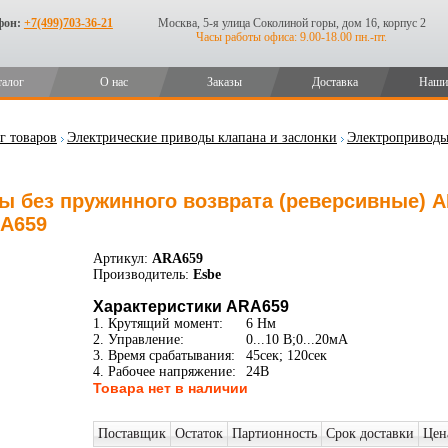
фон:
+7(499)703-36-21
Москва, 5-я улица Соколиной горы, дом 16, корпус 2
Часы работы офиса: 9.00-18.00 пн.-пт.
талог
О нас
Заказы
Доставка
Наши
г товаров
Электрические приводы клапана и заслонки
Электроприводы
 без пружинного возврата (реверсивные) AR
RA659
Артикул:
ARA659
Производитель:
Esbe
Характеристики ARA659
1. Крутящий момент:
6 Нм
2. Управление:
0...10 В;0...20мА
3. Время срабатывания:
45сек; 120сек
4. Рабочее напряжение:
24В
Товара нет в наличии
Поставщик
Остаток
Партионность
Срок доставки
Цен