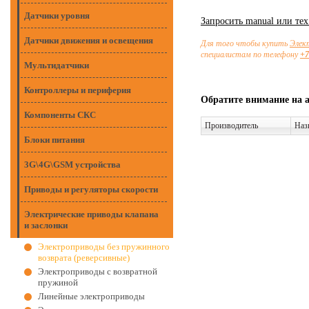
Датчики уровня
Запросить manual или те
Датчики движения и освещения
Для того чтобы купить
Элек
специалистам по телефону
+7
Мультидатчики
Контроллеры и периферия
Обратите внимание на 
Компоненты СКС
Производитель
Наз
Блоки питания
3G\4G\GSM устройства
Приводы и регуляторы скорости
Электрические приводы клапана
и заслонки
Электроприводы без пружинного
возврата (реверсивные)
Электроприводы с возвратной
пружиной
Линейные электроприводы