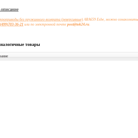
х.описание
троприводы без пружинного возврата (реверсивные)
ARA659 Esbe, можно ознакомиться
(499)703-36-21
или по электронной почте
post@tok24.ru
.
аналогичные товары
вание