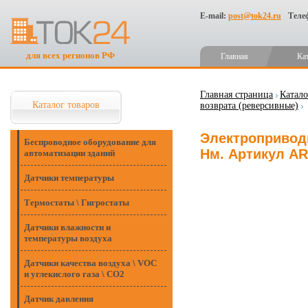
E-mail:
post@tok24.ru
Теле
для всех регионов РФ
Главная
Ка
Главная страница
Катало
Каталог товаров
возврата (реверсивные)
Электроприводы
Беспроводное оборудование для
Нм. Артикул A
автоматизации зданий
Датчики температуры
Термостаты \ Гигростаты
Датчики влажности и
температуры воздуха
Датчики качества воздуха \ VOC
и углекислого газа \ CO2
Датчик давления