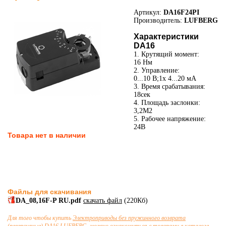
Артикул:
DA16F24PI
Производитель:
LUFBERG
Характеристики
DA16
1. Крутящий момент:
16 Нм
2. Управление:
0...10 В;1x 4...20 мА
3. Время срабатывания:
18сек
4. Площадь заслонки:
3,2М2
5. Рабочее напряжение:
24В
Товара нет в наличии
Файлы для скачивания
DA_08,16F-P RU.pdf
скачать файл
(220Кб)
Для того чтобы купить
Электроприводы без пружинного возврата