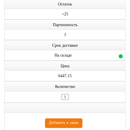
Остаток
<25
Партионность
1
Срок доставки
На складе
Цена
6447,15
Количество