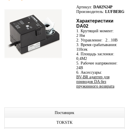
Артикул:
DA02N24P
Производитель:
LUFBERG
Характеристики
DA02
1. Крутящий момент:
2 Нм
2. Управление:
2...10В
3. Время срабатывания:
110сек
4. Площадь заслонки:
0,4М2
5. Рабочее напряжение:
24В
6. Аксессуары:
BV-BR адаптер для
приводов DA без
пружинного возврата
Поставщик
TOKSTK