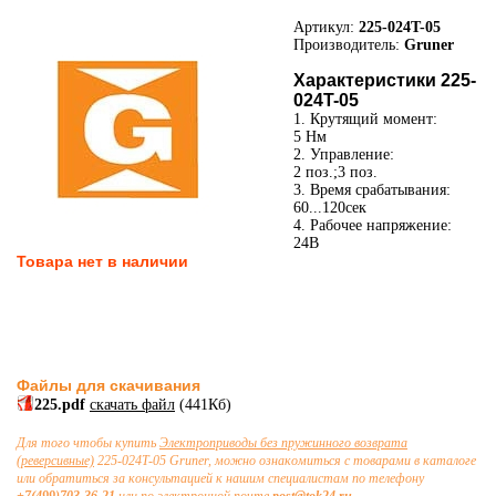
Артикул:
225-024T-05
Производитель:
Gruner
Характеристики 225-
024T-05
1. Крутящий момент:
5 Нм
2. Управление:
2 поз.;3 поз.
3. Время срабатывания:
60...120сек
4. Рабочее напряжение:
24В
Товара нет в наличии
Файлы для скачивания
225.pdf
скачать файл
(441Кб)
Для того чтобы купить
Электроприводы без пружинного возврата
(реверсивные)
225-024T-05 Gruner, можно ознакомиться с товарами в каталоге
или обратиться за консультацией к нашим специалистам по телефону