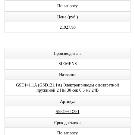
По запросу
Цена (руб.)
21927,98
Производитель
SIEMENS
Название
GSD141.1A (GSD121.1A) Электроприводы с возвратной
пружиной 2 Нм 30 сек 0,3 м? 24В
Артикул
S55499-D281
Срок доставки
По запросу