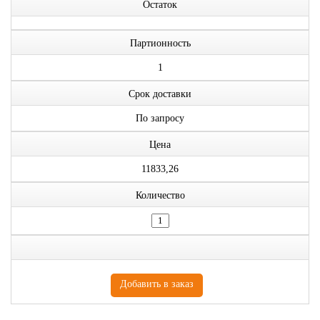
Остаток
Партионность
1
Срок доставки
По запросу
Цена
11833,26
Количество