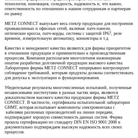
технология, инновация, солидность, надежность и, что важно,
ответственность по отношению к нашим сотрудникам и партнерам
по рынку.
METZ CONNECT выпускает весь спектр продукции для построения
промышленных и офисных сетей, включая: патч-панели,
оптические кроссы, патч-корды, системы с защитой IP67, реле
времени, измерительную автоматику, коннекторы и т.д.
Качество и менеджмент качества являются для фирмы приоритетом
в отношении продукции и применительно к производственным
процессам. Компания располагаем многолетним инженерным
опытом разработки долговечной продукции высокого качества.
Лаборатории фирмы METZ CONNECT непрерывно контролируют
соблюдение требований, которым продукты должны соответствовать
для допуска к эксплуатации и функционирования.
Убедительные результаты многочисленных испытаний, полученные
независимыми институтами в разных частях мира, являются
доказательством высокого качества продукции фирмы METZ
CONNECT. В частности, сертификаты испытательной лаборатории
GHMT, которая испытывает компоненты электромонтажа с
кабелями различных производителей на линии передачи,
подтверждают хорошую совместимость данных систем. Фирма
прошла сертификацию по стандарту DIN EN ISO 9001:2008 и
документально подтверждаем высокую надежность всех своих
процессов.