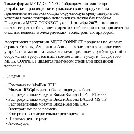
Также фирма METZ CONNECT обращаем внимание при
разработке, производстве и упаковке своих продуктов на
применение не загрязняющих окружающую среду материалов,
которые можно повторно использовать позже без проблем.
Продукция METZ CONNECT уже с 1 октября 2005 г. полностью
соответствует требованиям Директивы об ограничении применения
опасных веществ в электрических и электронных приборах.
Ассортимент продукции METZ CONNECT продается во многих
странах Европы, Америки и Азии — везде, где производителям
устройств и машин, а также эксплуатационным службам зданий и
сооружений требуются наши компетенция и услуги. Сверх того,
METZ CONNECT является партнером специализированной
торговли.
Продукция
·
Компоненты ModBus RTU
·
Модули REGplus для гибкого подвода кабеля
·
Распределенные модули Ввода/Вывода LON FT5000
·
Распределенные модули Ввода/Вывода BACnet MS/TP
·
Распределенные модули Ввода/Вывода CAN
·
Электронные реле времени
·
Контрольно-измерительные реле времени
·
Промежуточные реле
·
Аксессуары