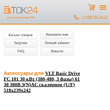
+7(499)703-36-21
для всех регионов РФ
Напишите нам
Каталог товаров
Загрузки
Личный кабинет
FAQ
Новости
Аксессуары для
VLT Basic Drive
FC 101 30 кВт (380-480, 3 фазы) 61
30 380В 3(N)AC скалярное (U/F)
518х239х242